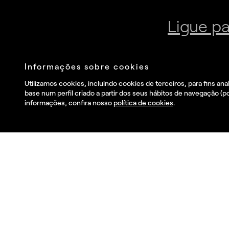
Junte-se à nossa newsletter
Envia
Eu li e aceito o
Política de privacidade
.
and I wish to receive
commercial information, news, events and services from
Summa.*