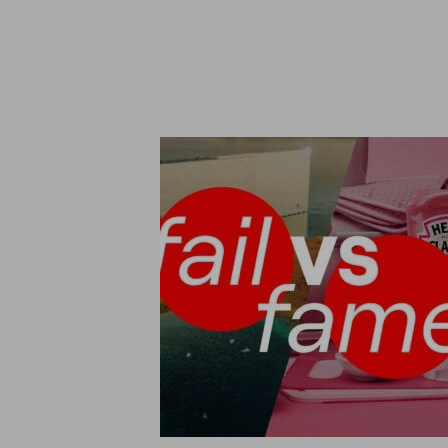
Qu
Ligue pa
Informações sobre cookies
Utilizamos cookies, incluindo cookies de terceiros, para fins an
base num perfil criado a partir dos seus hábitos de navegação (p
informações, confira nosso
política de cookies
.