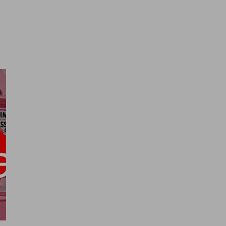
ais são seus desafi
ra nós e juntos os tornaremos 
alíticos e para lhe mostrar publicidade personalizada com
or exemplo, páginas visitadas). Para saber mais