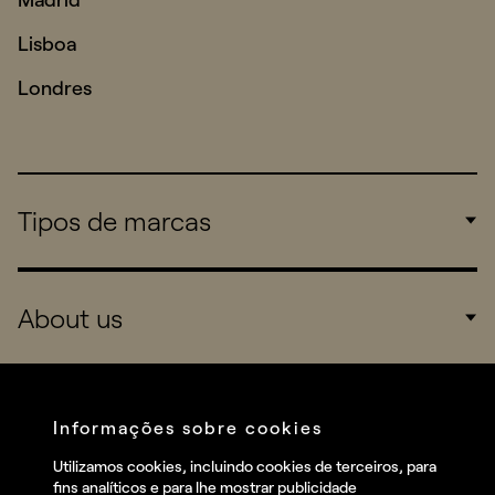
Lisboa
Londres
Tipos de marcas
Corporate
About us
Consumers
Sports
Company
Startups
Services
Informações sobre cookies
Redes sociais
Utilizamos cookies, incluindo cookies de terceiros, para
Talent
fins analíticos e para lhe mostrar publicidade