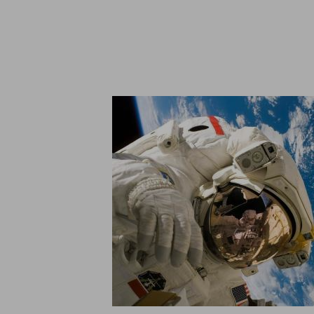
Qu
Ligue pa
Informações sobre cookies
Utilizamos cookies, incluindo cookies de terceiros, para fins an
base num perfil criado a partir dos seus hábitos de navegação (p
informações, confira nosso
política de cookies
.