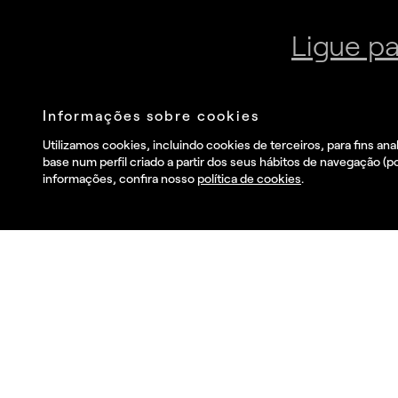
Junte-se à nossa newsletter
Envia
Eu li e aceito o
Política de privacidade
.
and I wish to receive
commercial information, news, events and services from
Summa.*