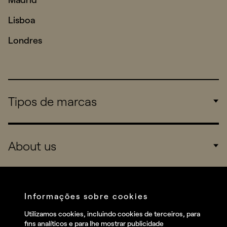
Lisboa
Londres
Tipos de marcas
Corporate
About us
Consumers
Sports
Company
Startups
Services
Informações sobre cookies
Redes sociais
Utilizamos cookies, incluindo cookies de terceiros, para
Talent
fins analíticos e para lhe mostrar publicidade