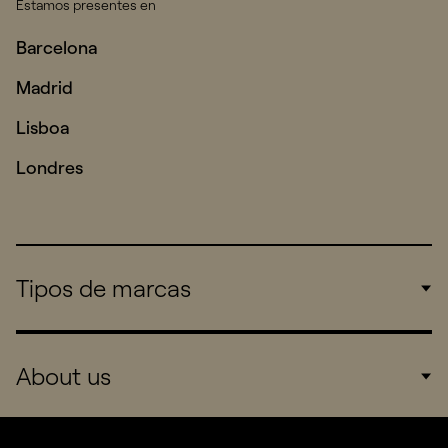
Estamos presentes en
Barcelona
Madrid
Lisboa
Londres
Tipos de marcas
Corporate
About us
Consumers
Sports
Company