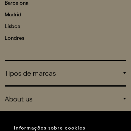
Barcelona
Madrid
Lisboa
Londres
Tipos de marcas
Corporate
About us
Consumers
Sports
Company
Startups
Services
Informações sobre cookies