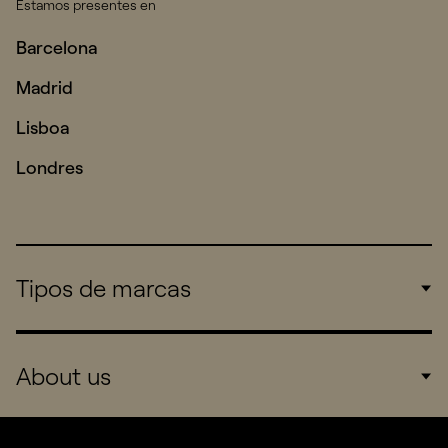
Estamos presentes en
Barcelona
Madrid
Lisboa
Londres
Tipos de marcas
Corporate
About us
Consumers
Sports
Company