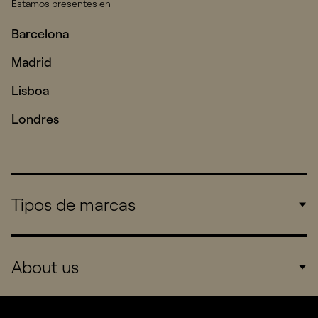
Estamos presentes en
Barcelona
Madrid
Lisboa
Londres
Tipos de marcas
Corporate
About us
Consumers
Sports
Company