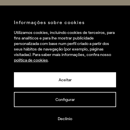
Sports
Company
Startups
Services
Informações sobre cookies
Redes sociais
Utilizamos cookies, incluindo cookies de terceiros, para
Talent
fins analíticos e para lhe mostrar publicidade
Linkedin
personalizada com base num perfil criado a partir dos
Contact
seus hábitos de navegação (por exemplo, páginas
Instagram
visitadas). Para saber mais informações, confira nosso
política de cookies
.
Facebook
Youtube
Aceitar
Configurar
© summa.es Todos os direitos reservados.
Política de privacidade e aviso legal
Política de cookies
Declínio