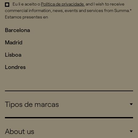
Eu li e aceito o
Política de privacidade
.
and I wish to receive
commercial information, news, events and services from Summa.*
Estamos presentes en
Barcelona
Madrid
Lisboa
Londres
Tipos de marcas
Corporate
About us
Consumers