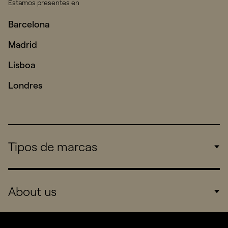
Estamos presentes en
Barcelona
Madrid
Lisboa
Londres
Tipos de marcas
Corporate
About us
Consumers
Sports
Company