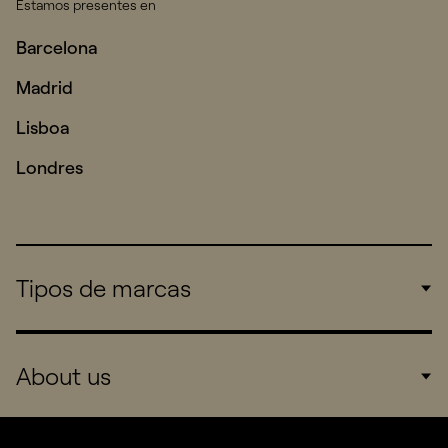
Estamos presentes en
Barcelona
Madrid
Lisboa
Londres
Tipos de marcas
Corporate
About us
Consumers
Sports
Company