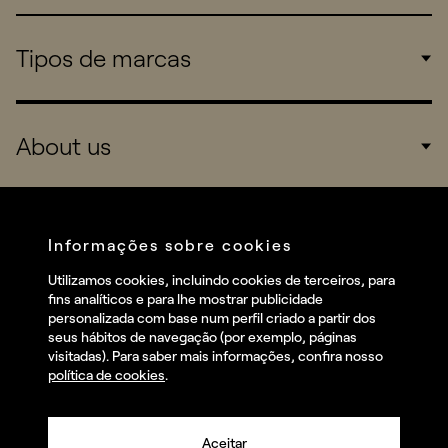
Tipos de marcas
Corporate
About us
Consumers
Sports
Company
Startups
Services
Informações sobre cookies
Redes sociais
Utilizamos cookies, incluindo cookies de terceiros, para
Talent
fins analíticos e para lhe mostrar publicidade
Linkedin
personalizada com base num perfil criado a partir dos
Contact
seus hábitos de navegação (por exemplo, páginas
Instagram
visitadas). Para saber mais informações, confira nosso
política de cookies
.
Facebook
Youtube
Aceitar