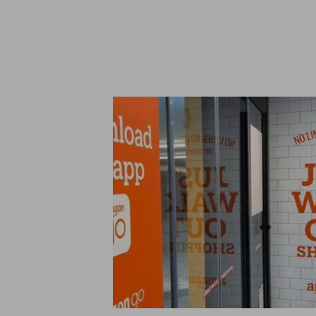
Qu
Ligue pa
Informações sobre cookies
Utilizamos cookies, incluindo cookies de terceiros, para fins an
base num perfil criado a partir dos seus hábitos de navegação (p
informações, confira nosso
política de cookies
.