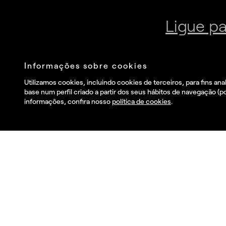
Junte-se à nossa newsletter
Envia
Eu li e aceito o
Política de privacidade
.
and I wish to receive
commercial information, news, events and services from
Summa.*