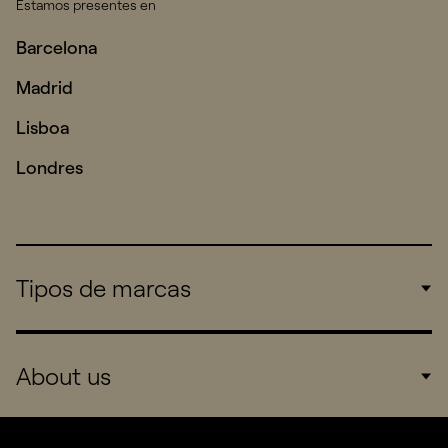
Estamos presentes en
Barcelona
Madrid
Lisboa
Londres
Tipos de marcas
Corporate
About us
Consumers
Sports
Company