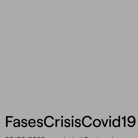
FasesCrisisCovid19