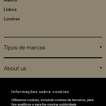
Lisboa
Londres
Tipos de marcas
Corporate
About us
Consumers
Sports
Company
Startups
Services
Informações sobre cookies
Redes sociais
Utilizamos cookies, incluindo cookies de terceiros, para
Talent
fins analíticos e para lhe mostrar publicidade