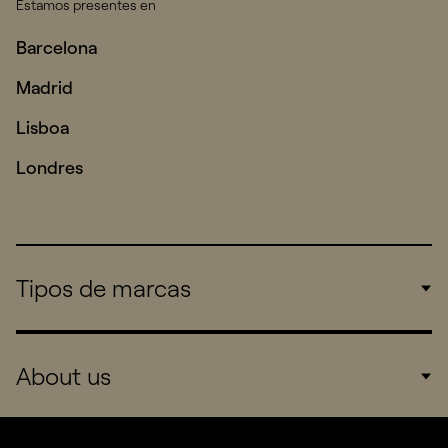
Estamos presentes en
Barcelona
Madrid
Lisboa
Londres
Tipos de marcas
Corporate
About us
Consumers
Sports
Company