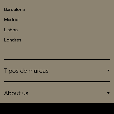
Barcelona
Madrid
Lisboa
Londres
Tipos de marcas
Corporate
About us
Consumers
Sports
Company