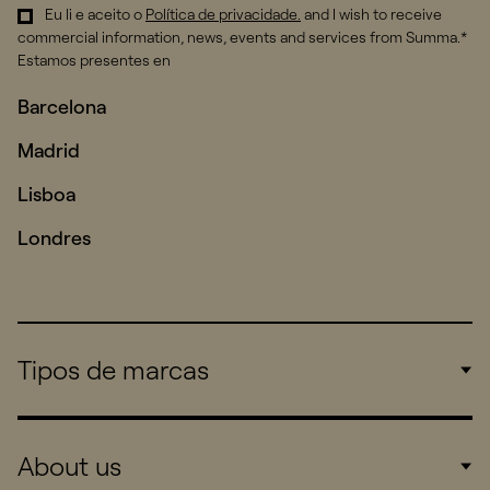
Eu li e aceito o
Política de privacidade
.
and I wish to receive
commercial information, news, events and services from Summa.*
Estamos presentes en
Barcelona
Madrid
Lisboa
Londres
Tipos de marcas
Corporate
About us
Consumers