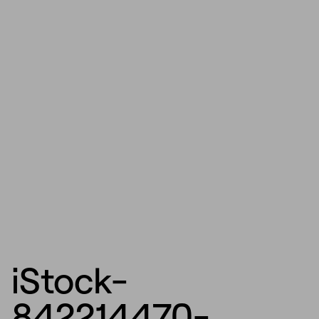
iStock-
842214470-