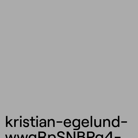
kristian-egelund-
wwqRpSNBPq4-