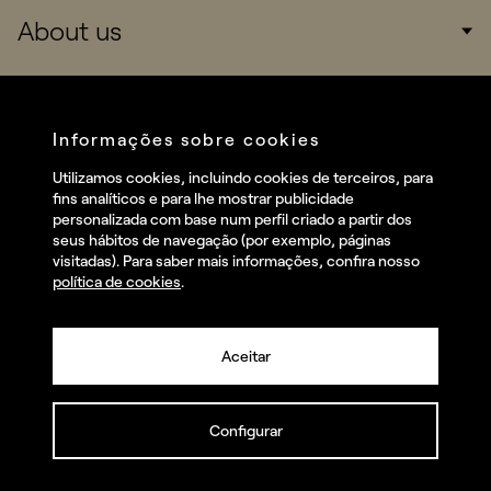
About us
Consumers
Sports
Company
Startups
Services
Informações sobre cookies
Redes sociais
Utilizamos cookies, incluindo cookies de terceiros, para
Talent
fins analíticos e para lhe mostrar publicidade
Linkedin
personalizada com base num perfil criado a partir dos
Contact
seus hábitos de navegação (por exemplo, páginas
Instagram
visitadas). Para saber mais informações, confira nosso
política de cookies
.
Facebook
Youtube
Aceitar
Configurar
© summa.es Todos os direitos reservados.
Política de privacidade e aviso legal
Política de cookies