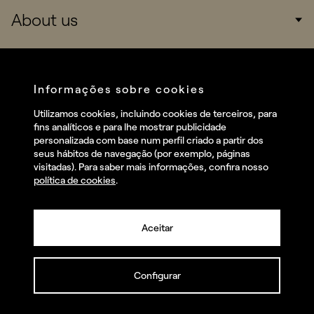
About us
Consumers
Sports
Company
Startups
Services
Informações sobre cookies
Redes sociais
Utilizamos cookies, incluindo cookies de terceiros, para
Talent
fins analíticos e para lhe mostrar publicidade
Linkedin
personalizada com base num perfil criado a partir dos
Contact
seus hábitos de navegação (por exemplo, páginas
Instagram
visitadas). Para saber mais informações, confira nosso
política de cookies
.
Facebook
Youtube
Aceitar
Configurar
© summa.es Todos os direitos reservados.
Política de privacidade e aviso legal
Política de cookies