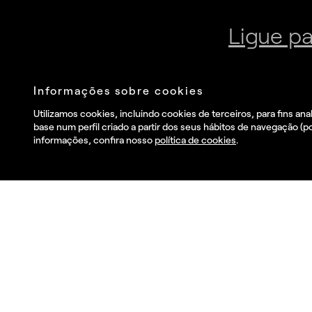
Junte-se à nossa newsletter
Envia
Eu li e aceito o
Política de privacidade
.
and I wish to receive
commercial information, news, events and services from
Summa.*