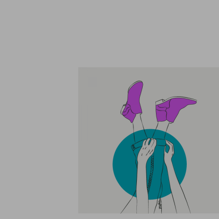
Qu
Ligue pa
Informações sobre cookies
Utilizamos cookies, incluindo cookies de terceiros, para fins an
base num perfil criado a partir dos seus hábitos de navegação (p
informações, confira nosso
política de cookies
.