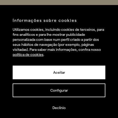
Sports
Company
Startups
Services
Informações sobre cookies
Redes sociais
Utilizamos cookies, incluindo cookies de terceiros, para
Talent
fins analíticos e para lhe mostrar publicidade
Linkedin
personalizada com base num perfil criado a partir dos
Contact
seus hábitos de navegação (por exemplo, páginas
Instagram
visitadas). Para saber mais informações, confira nosso
política de cookies
.
Facebook
Youtube
Aceitar
Configurar
© summa.es Todos os direitos reservados.
Política de privacidade e aviso legal
Política de cookies
Declínio