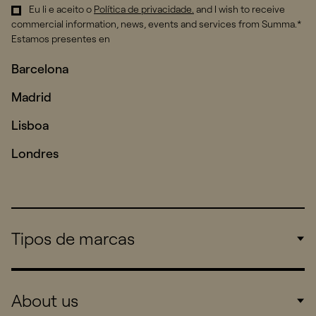
Eu li e aceito o
Política de privacidade
.
and I wish to receive
commercial information, news, events and services from Summa.*
Estamos presentes en
Barcelona
Madrid
Lisboa
Londres
Tipos de marcas
Corporate
About us
Consumers