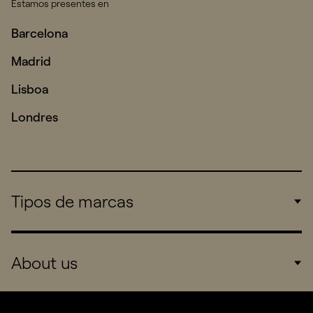
Estamos presentes en
Barcelona
Madrid
Lisboa
Londres
Tipos de marcas
Corporate
About us
Consumers
Sports
Company