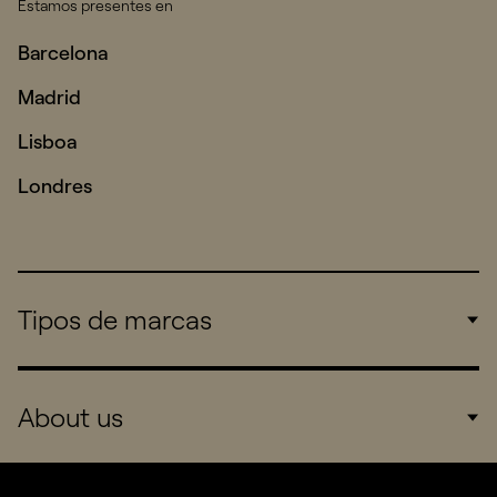
Estamos presentes en
Barcelona
Madrid
Lisboa
Londres
Tipos de marcas
Corporate
About us
Consumers
Sports
Company