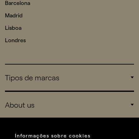
Barcelona
Madrid
Lisboa
Londres
Tipos de marcas
Corporate
About us
Consumers
Sports
Company
Startups
Services
Informações sobre cookies