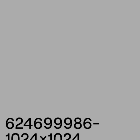
624699986-
1024×1024