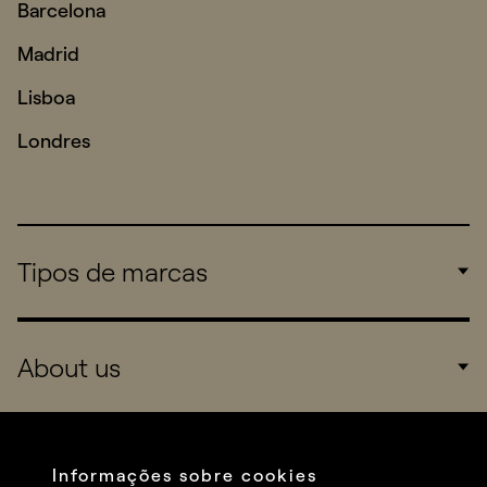
Barcelona
Madrid
Lisboa
Londres
Tipos de marcas
Corporate
About us
Consumers
Sports
Company
Startups
Services
Informações sobre cookies