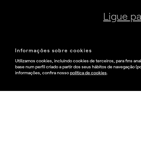
Junte-se à nossa newsletter
Envia
Eu li e aceito o
Política de privacidade
.
and I wish to receive
commercial information, news, events and services from
Summa.*