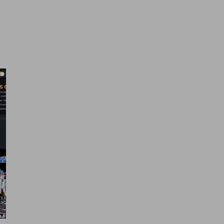
ais são seus desafi
ra nós e juntos os tornaremos 
alíticos e para lhe mostrar publicidade personalizada com
or exemplo, páginas visitadas). Para saber mais