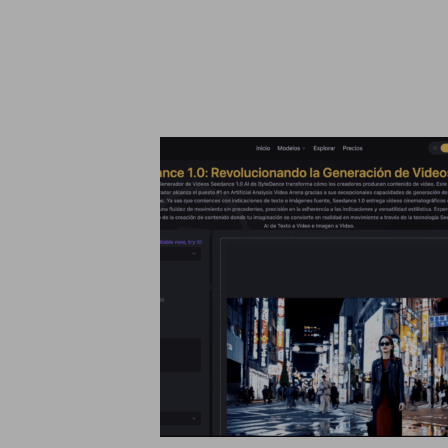
Qu
Ligue pa
Informações sobre cookies
Utilizamos cookies, incluindo cookies de terceiros, para fins an
base num perfil criado a partir dos seus hábitos de navegação (p
informações, confira nosso
política de cookies
.