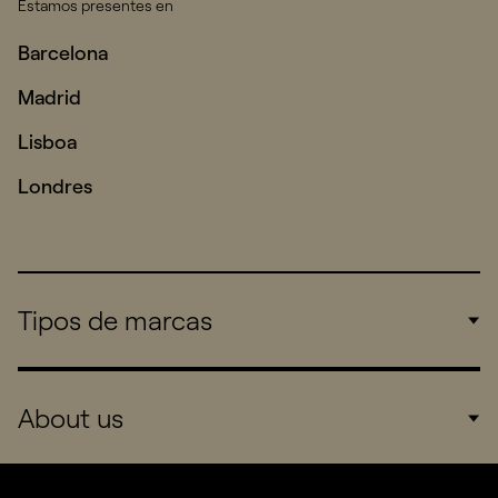
Estamos presentes en
Barcelona
Madrid
Lisboa
Londres
Tipos de marcas
Corporate
About us
Consumers
Sports
Company