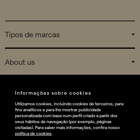
Tipos de marcas
Corporate
About us
Consumers
Sports
Company
Startups
Services
Informações sobre cookies
Redes sociais
Utilizamos cookies, incluindo cookies de terceiros, para
Talent
fins analíticos e para lhe mostrar publicidade
Linkedin
personalizada com base num perfil criado a partir dos
Contact
seus hábitos de navegação (por exemplo, páginas
Instagram
visitadas). Para saber mais informações, confira nosso
política de cookies
.
Facebook