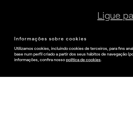
Junte-se à nossa newsletter
Envia
Eu li e aceito o
Política de privacidade
.
and I wish to receive
commercial information, news, events and services from
Summa.*