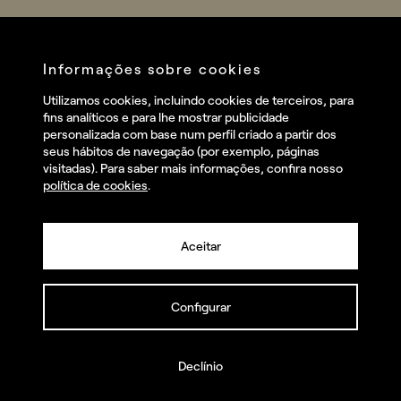
Sports
Company
Startups
Services
Informações sobre cookies
Redes sociais
Utilizamos cookies, incluindo cookies de terceiros, para
Talent
fins analíticos e para lhe mostrar publicidade
Linkedin
personalizada com base num perfil criado a partir dos
Contact
seus hábitos de navegação (por exemplo, páginas
Instagram
visitadas). Para saber mais informações, confira nosso
política de cookies
.
Facebook
Youtube
Aceitar
Configurar
© summa.es Todos os direitos reservados.
Política de privacidade e aviso legal
Política de cookies
Declínio