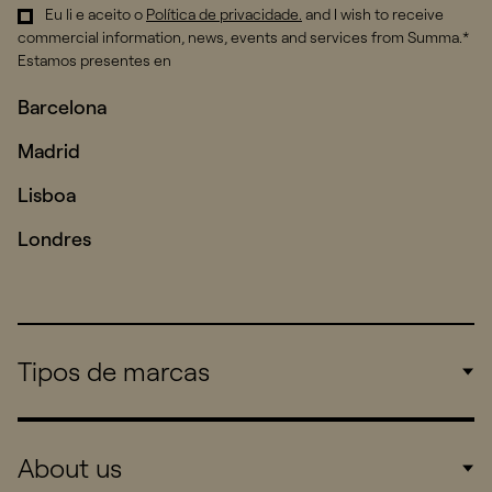
Eu li e aceito o
Política de privacidade
.
and I wish to receive
commercial information, news, events and services from Summa.*
Estamos presentes en
Barcelona
Madrid
Lisboa
Londres
Tipos de marcas
Corporate
About us
Consumers