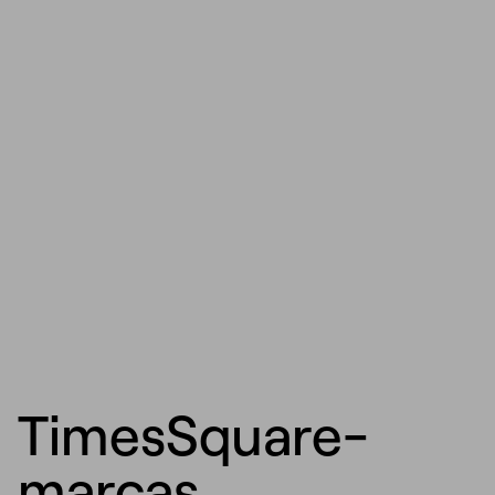
TimesSquare-
marcas