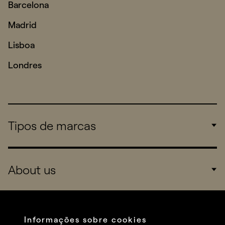
Barcelona
Madrid
Lisboa
Londres
Tipos de marcas
Corporate
About us
Consumers
Sports
Company
Startups
Services
Informações sobre cookies