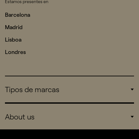
Estamos presentes en
Barcelona
Madrid
Lisboa
Londres
Tipos de marcas
Corporate
About us
Consumers
Sports
Company