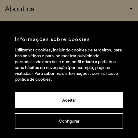
About us
Consumers
Sports
Company
Startups
Services
Informações sobre cookies
Redes sociais
Utilizamos cookies, incluindo cookies de terceiros, para
Talent
fins analíticos e para lhe mostrar publicidade
Linkedin
personalizada com base num perfil criado a partir dos
Contact
seus hábitos de navegação (por exemplo, páginas
Instagram
visitadas). Para saber mais informações, confira nosso
política de cookies
.
Facebook
Youtube
Aceitar
Configurar
© summa.es Todos os direitos reservados.
Política de privacidade e aviso legal
Política de cookies