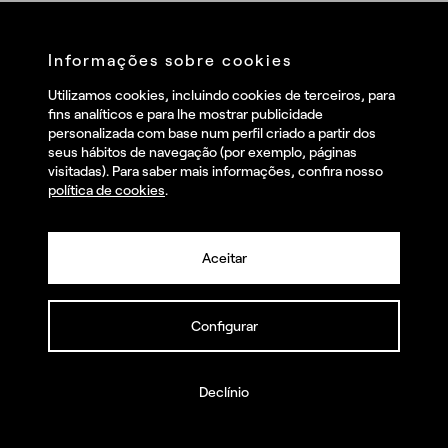
setor imobiliário
Informações sobre cookies
Educação e tele-trabalho
Utilizamos cookies, incluindo cookies de terceiros, para
fins analíticos e para lhe mostrar publicidade
DIY (
Do It Yourself
)
personalizada com base num perfil criado a partir dos
seus hábitos de navegação (por exemplo, páginas
visitadas). Para saber mais informações, confira nosso
política de cookies
.
Streamings
Take-away
Quais são seus desafios?
Aceitar
Ligue para nós e juntos os tornaremos realidade
Configurar
Consciência de valor
Declínio