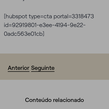
[hubspot type=cta portal=3318473
id=92919801-e3ee-4194-9e22-
0adc563e01cb]
Anterior
Seguinte
Conteúdo relacionado