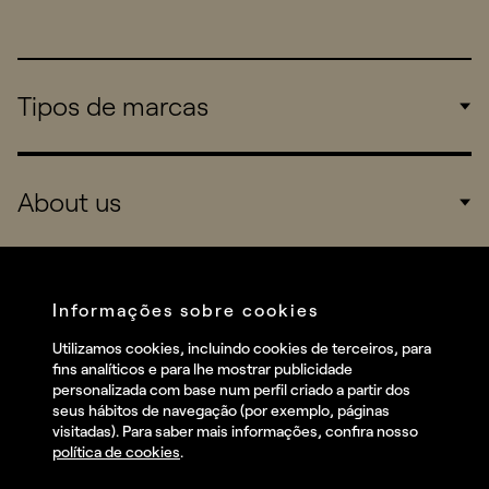
Tipos de marcas
Corporate
About us
Consumers
Sports
Company
Startups
Services
Informações sobre cookies
Redes sociais
Utilizamos cookies, incluindo cookies de terceiros, para
Talent
fins analíticos e para lhe mostrar publicidade
Linkedin
personalizada com base num perfil criado a partir dos
Contact
seus hábitos de navegação (por exemplo, páginas
Instagram
visitadas). Para saber mais informações, confira nosso
política de cookies
.
Facebook