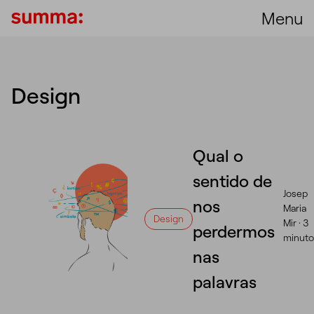
Menu
Design
Qual o
sentido de
Josep
nos
Maria
Design
Mir ·
3
perdermos
minuto
nas
palavras