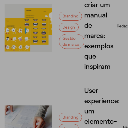
criar um
manual
Branding
de
Redac
Design
·
marca:
Gestão
exemplos
de marca
que
inspiram
User
experience:
um
Branding
elemento-
Re