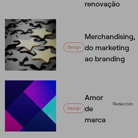
renovação
Merchandising,
do marketing
Design
ao branding
Amor
Redacción
de
Design
·
marca