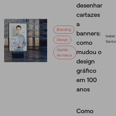
desenhar
cartazes
a
Branding
banners:
Isabel
Design
como
Santo
·
Gestão
mudou o
de marca
design
gráfico
em 100
anos
Como