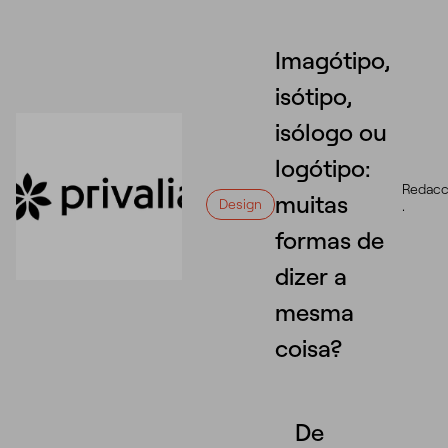
Imagótipo,
isótipo,
isólogo ou
logótipo:
Redacc
muitas
Design
·
formas de
dizer a
mesma
coisa?
De