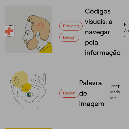
Códigos
visuais: a
Pa
Branding
navegar
A
·
Design
pela
informação
Palavra
Josep
de
Maria
Design
Mir ·
imagem