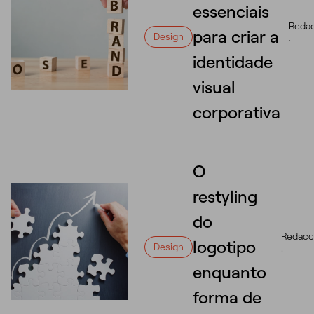
essenciais
Reda
para criar a
Design
·
identidade
visual
corporativa
O
restyling
do
Redacc
logotipo
Design
·
enquanto
forma de