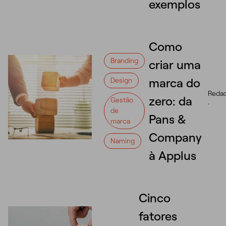
exemplos
Como
Branding
criar uma
marca do
Design
Reda
zero: da
Gestão
·
de
Pans &
marca
Company
Naming
à Applus
Cinco
fatores