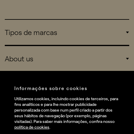
Tipos de marcas
Corporate
About us
Consumers
Sports
Company
Startups
Services
Informações sobre cookies
Redes sociais
Utilizamos cookies, incluindo cookies de terceiros, para
Talent
fins analíticos e para lhe mostrar publicidade
Linkedin
personalizada com base num perfil criado a partir dos
Contact
seus hábitos de navegação (por exemplo, páginas
Instagram
visitadas). Para saber mais informações, confira nosso
política de cookies
.
Facebook