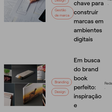
Design
chave para
·
Gestão
construir
de marca
marcas em
ambientes
digitais
Em busca
do brand
book
Branding
Reda
perfeito:
·
Design
inspiração
e