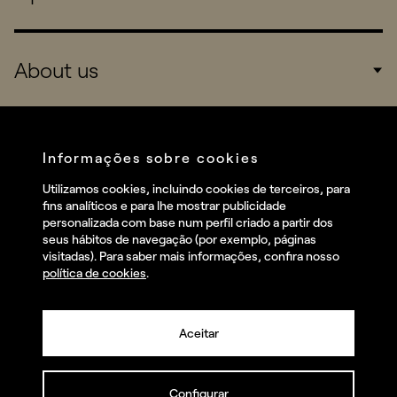
Corporate
About us
Consumers
Sports
Company
Startups
Services
Informações sobre cookies
Redes sociais
Utilizamos cookies, incluindo cookies de terceiros, para
Talent
fins analíticos e para lhe mostrar publicidade
Linkedin
personalizada com base num perfil criado a partir dos
Contact
seus hábitos de navegação (por exemplo, páginas
Instagram
visitadas). Para saber mais informações, confira nosso
política de cookies
.
Facebook
Youtube
Aceitar
Configurar
© summa.es Todos os direitos reservados.