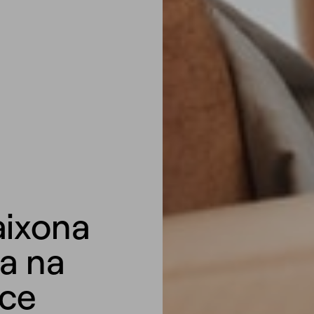
aixona
a na
ce